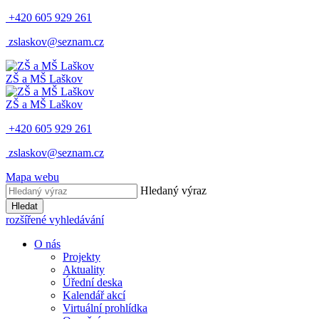
+420 605 929 261
zslaskov@seznam.cz
ZŠ a MŠ Laškov
ZŠ a MŠ Laškov
+420 605 929 261
zslaskov@seznam.cz
Mapa webu
Hledaný výraz
Hledat
rozšířené vyhledávání
O nás
Projekty
Aktuality
Úřední deska
Kalendář akcí
Virtuální prohlídka