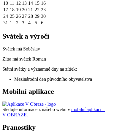
10
11
12
13
14
15
16
17
18
19
20
21
22
23
24
25
26
27
28
29
30
31
1
2
3
4
5
6
Svátek a výročí
Svátek má
Soběslav
Zítra má svátek
Roman
Státní svátky a významné dny na zítřek:
Mezinárodní den původního obyvatelstva
Mobilní aplikace
Sledujte informace z našeho webu v
mobilní aplikaci –
V OBRAZE.
Pranostiky