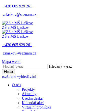
+420 605 929 261
zslaskov@seznam.cz
ZŠ a MŠ Laškov
ZŠ a MŠ Laškov
+420 605 929 261
zslaskov@seznam.cz
Mapa webu
Hledaný výraz
Hledat
rozšířené vyhledávání
O nás
Projekty
Aktuality
Úřední deska
Kalendář akcí
Virtuální prohlídka