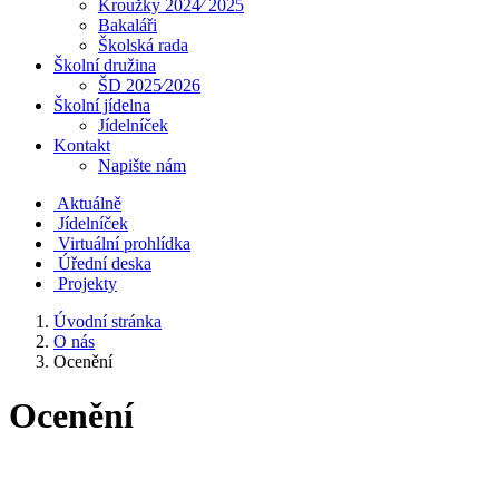
Kroužky 2024⁄ 2025
Bakaláři
Školská rada
Školní družina
ŠD 2025⁄2026
Školní jídelna
Jídelníček
Kontakt
Napište nám
Aktuálně
Jídelníček
Virtuální prohlídka
Úřední deska
Projekty
Úvodní stránka
O nás
Ocenění
Ocenění