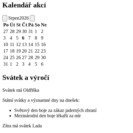
Kalendář akcí
Srpen
2026
Po
Út
St
Čt
Pá
So
Ne
27
28
29
30
31
1
2
3
4
5
6
7
8
9
10
11
12
13
14
15
16
17
18
19
20
21
22
23
24
25
26
27
28
29
30
31
1
2
3
4
5
6
Svátek a výročí
Svátek má
Oldřiška
Státní svátky a významné dny na dnešek:
Světový den boje za zákaz jaderných zbraní
Mezinárodní den boje lékařů za mír
Zítra má svátek
Lada