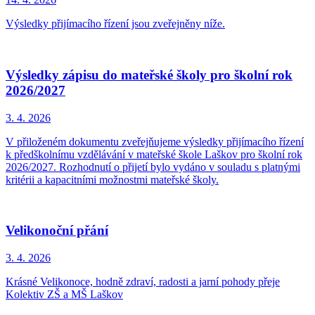
Výsledky přijímacího řízení jsou zveřejněny níže.
Výsledky zápisu do mateřské školy pro školní rok
2026/2027
3. 4.
2026
V přiloženém dokumentu zveřejňujeme výsledky přijímacího řízení
k předškolnímu vzdělávání v mateřské škole Laškov pro školní rok
2026/2027. Rozhodnutí o přijetí bylo vydáno v souladu s platnými
kritérii a kapacitními možnostmi mateřské školy.
Velikonoční přání
3. 4.
2026
Krásné Velikonoce, hodně zdraví, radosti a jarní pohody přeje
Kolektiv ZŠ a MŠ Laškov