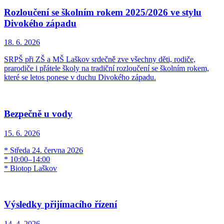
Rozloučení se školním rokem 2025/2026 ve stylu
Divokého západu
18. 6.
2026
SRPŠ při ZŠ a MŠ Laškov srdečně zve všechny děti, rodiče,
prarodiče i přátele školy na tradiční rozloučení se školním rokem,
které se letos ponese v duchu Divokého západu.
Bezpečně u vody
15. 6.
2026
* Středa 24. června 2026
* 10:00–14:00
* Biotop Laškov
Výsledky přijímacího řízení
14. 4.
2026