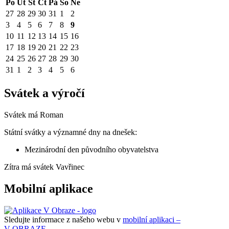
Po
Út
St
Čt
Pá
So
Ne
27
28
29
30
31
1
2
3
4
5
6
7
8
9
10
11
12
13
14
15
16
17
18
19
20
21
22
23
24
25
26
27
28
29
30
31
1
2
3
4
5
6
Svátek a výročí
Svátek má
Roman
Státní svátky a významné dny na dnešek:
Mezinárodní den původního obyvatelstva
Zítra má svátek
Vavřinec
Mobilní aplikace
Sledujte informace z našeho webu v
mobilní aplikaci –
V OBRAZE.