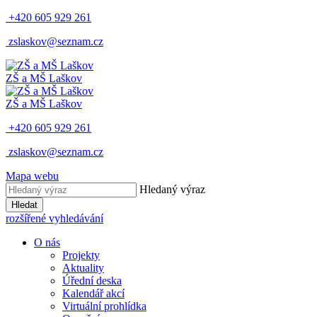
+420 605 929 261
zslaskov@seznam.cz
ZŠ a MŠ Laškov
ZŠ a MŠ Laškov
+420 605 929 261
zslaskov@seznam.cz
Mapa webu
Hledaný výraz
Hledat
rozšířené vyhledávání
O nás
Projekty
Aktuality
Úřední deska
Kalendář akcí
Virtuální prohlídka