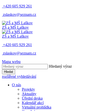
+420 605 929 261
zslaskov@seznam.cz
ZŠ a MŠ Laškov
ZŠ a MŠ Laškov
+420 605 929 261
zslaskov@seznam.cz
Mapa webu
Hledaný výraz
Hledat
rozšířené vyhledávání
O nás
Projekty
Aktuality
Úřední deska
Kalendář akcí
Virtuální prohlídka