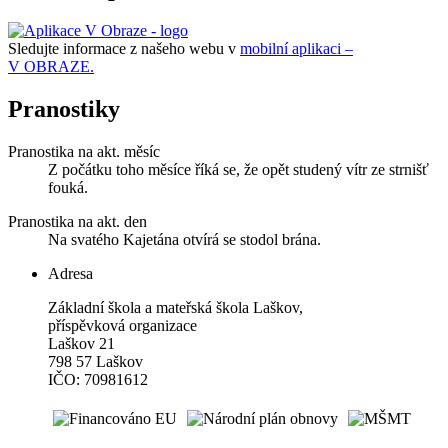
Sledujte informace z našeho webu v
mobilní aplikaci –
V OBRAZE.
Pranostiky
Pranostika na akt. měsíc
Z počátku toho měsíce říká se, že opět studený vítr ze strnišť
fouká.
Pranostika na akt. den
Na svatého Kajetána otvírá se stodol brána.
Adresa
Základní škola a mateřská škola Laškov,
příspěvková organizace
Laškov 21
798 57 Laškov
IČO: 70981612