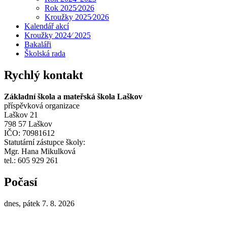
Rok 2025⁄2026
Kroužky 2025⁄2026
Kalendář akcí
Kroužky 2024⁄ 2025
Bakaláři
Školská rada
Rychlý kontakt
Základní škola a mateřská škola Laškov
příspěvková organizace
Laškov 21
798 57 Laškov
IČO: 70981612
Statutární zástupce školy:
Mgr. Hana Mikulková
tel.: 605 929 261
Počasí
dnes, pátek 7. 8. 2026