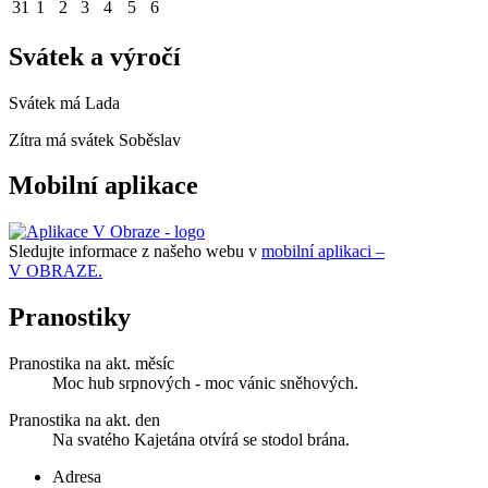
31
1
2
3
4
5
6
Svátek a výročí
Svátek má
Lada
Zítra má svátek
Soběslav
Mobilní aplikace
Sledujte informace z našeho webu v
mobilní aplikaci –
V OBRAZE.
Pranostiky
Pranostika na akt. měsíc
Moc hub srpnových - moc vánic sněhových.
Pranostika na akt. den
Na svatého Kajetána otvírá se stodol brána.
Adresa