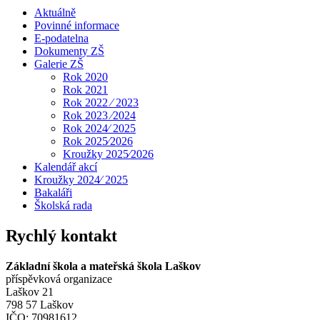
Aktuálně
Povinné informace
E-podatelna
Dokumenty ZŠ
Galerie ZŠ
Rok 2020
Rok 2021
Rok 2022 ⁄ 2023
Rok 2023 ⁄2024
Rok 2024⁄ 2025
Rok 2025⁄2026
Kroužky 2025⁄2026
Kalendář akcí
Kroužky 2024⁄ 2025
Bakaláři
Školská rada
Rychlý kontakt
Základní škola a mateřská škola Laškov
příspěvková organizace
Laškov 21
798 57 Laškov
IČO: 70981612