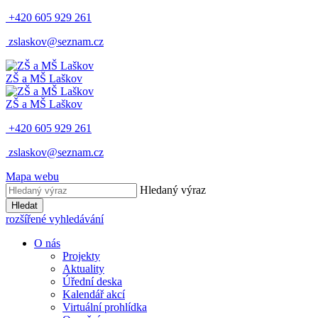
+420 605 929 261
zslaskov@seznam.cz
ZŠ a MŠ Laškov
ZŠ a MŠ Laškov
+420 605 929 261
zslaskov@seznam.cz
Mapa webu
Hledaný výraz
Hledat
rozšířené vyhledávání
O nás
Projekty
Aktuality
Úřední deska
Kalendář akcí
Virtuální prohlídka