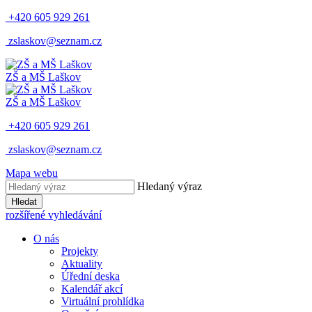
+420 605 929 261
zslaskov@seznam.cz
ZŠ a MŠ Laškov
ZŠ a MŠ Laškov
+420 605 929 261
zslaskov@seznam.cz
Mapa webu
Hledaný výraz
Hledat
rozšířené vyhledávání
O nás
Projekty
Aktuality
Úřední deska
Kalendář akcí
Virtuální prohlídka