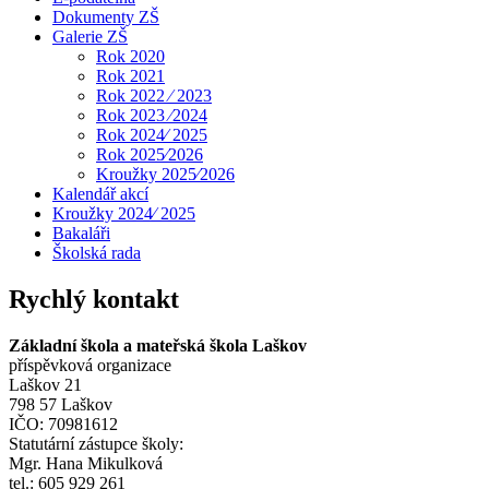
Dokumenty ZŠ
Galerie ZŠ
Rok 2020
Rok 2021
Rok 2022 ⁄ 2023
Rok 2023 ⁄2024
Rok 2024⁄ 2025
Rok 2025⁄2026
Kroužky 2025⁄2026
Kalendář akcí
Kroužky 2024⁄ 2025
Bakaláři
Školská rada
Rychlý kontakt
Základní škola a mateřská škola Laškov
příspěvková organizace
Laškov 21
798 57 Laškov
IČO: 70981612
Statutární zástupce školy:
Mgr. Hana Mikulková
tel.: 605 929 261