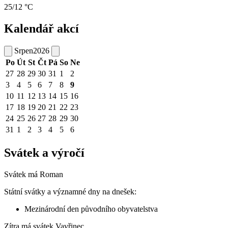
25/12 °C
Kalendář akcí
Srpen
2026
Po
Út
St
Čt
Pá
So
Ne
27
28
29
30
31
1
2
3
4
5
6
7
8
9
10
11
12
13
14
15
16
17
18
19
20
21
22
23
24
25
26
27
28
29
30
31
1
2
3
4
5
6
Svátek a výročí
Svátek má
Roman
Státní svátky a významné dny na dnešek:
Mezinárodní den původního obyvatelstva
Zítra má svátek
Vavřinec