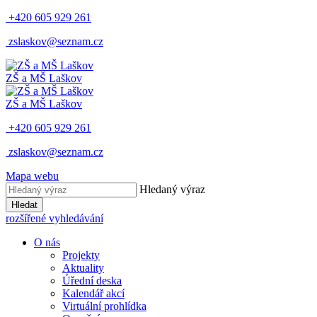
+420 605 929 261
zslaskov@seznam.cz
ZŠ a MŠ Laškov
ZŠ a MŠ Laškov
+420 605 929 261
zslaskov@seznam.cz
Mapa webu
Hledaný výraz
Hledat
rozšířené vyhledávání
O nás
Projekty
Aktuality
Úřední deska
Kalendář akcí
Virtuální prohlídka