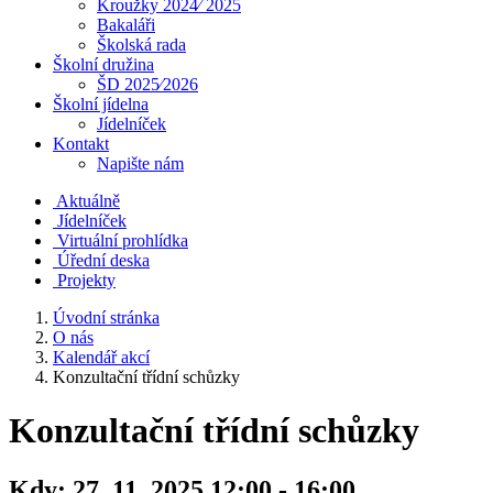
Kroužky 2024⁄ 2025
Bakaláři
Školská rada
Školní družina
ŠD 2025⁄2026
Školní jídelna
Jídelníček
Kontakt
Napište nám
Aktuálně
Jídelníček
Virtuální prohlídka
Úřední deska
Projekty
Úvodní stránka
O nás
Kalendář akcí
Konzultační třídní schůzky
Konzultační třídní schůzky
Kdy:
27. 11. 2025 12:00 - 16:00