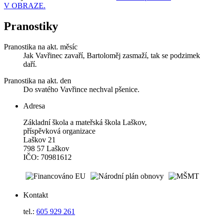
V OBRAZE.
Pranostiky
Pranostika na akt. měsíc
Jak Vavřinec zavaří, Bartoloměj zasmaží, tak se podzimek
daří.
Pranostika na akt. den
Do svatého Vavřince nechval pšenice.
Adresa
Základní škola a mateřská škola Laškov,
příspěvková organizace
Laškov 21
798 57 Laškov
IČO: 70981612
Kontakt
tel.:
605 929 261