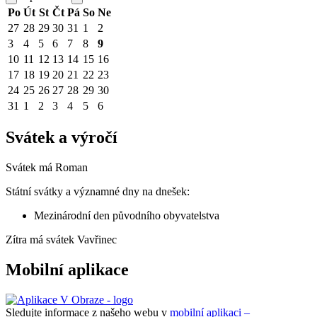
Po
Út
St
Čt
Pá
So
Ne
27
28
29
30
31
1
2
3
4
5
6
7
8
9
10
11
12
13
14
15
16
17
18
19
20
21
22
23
24
25
26
27
28
29
30
31
1
2
3
4
5
6
Svátek a výročí
Svátek má
Roman
Státní svátky a významné dny na dnešek:
Mezinárodní den původního obyvatelstva
Zítra má svátek
Vavřinec
Mobilní aplikace
Sledujte informace z našeho webu v
mobilní aplikaci –