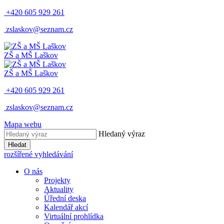
+420 605 929 261
zslaskov@seznam.cz
ZŠ a MŠ Laškov
ZŠ a MŠ Laškov
+420 605 929 261
zslaskov@seznam.cz
Mapa webu
Hledaný výraz
Hledat
rozšířené vyhledávání
O nás
Projekty
Aktuality
Úřední deska
Kalendář akcí
Virtuální prohlídka