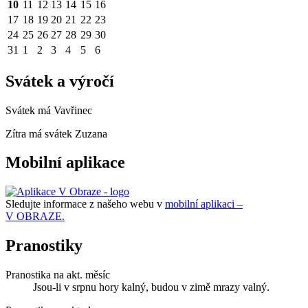
10
11
12
13
14
15
16
17
18
19
20
21
22
23
24
25
26
27
28
29
30
31
1
2
3
4
5
6
Svátek a výročí
Svátek má
Vavřinec
Zítra má svátek
Zuzana
Mobilní aplikace
Sledujte informace z našeho webu v
mobilní aplikaci –
V OBRAZE.
Pranostiky
Pranostika na akt. měsíc
Jsou-li v srpnu hory kalný, budou v zimě mrazy valný.