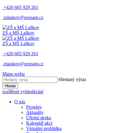
+420 605 929 261
zslaskov@seznam.cz
ZŠ a MŠ Laškov
ZŠ a MŠ Laškov
+420 605 929 261
zslaskov@seznam.cz
Mapa webu
Hledaný výraz
Hledat
rozšířené vyhledávání
O nás
Projekty
Aktuality
Úřední deska
Kalendář akcí
Virtuální prohlídka