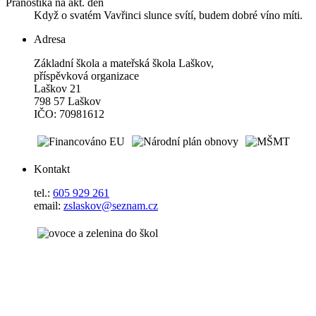
Pranostika na akt. den
Když o svatém Vavřinci slunce svítí, budem dobré víno míti.
Adresa
Základní škola a mateřská škola Laškov,
příspěvková organizace
Laškov 21
798 57 Laškov
IČO: 70981612
Kontakt
tel.:
605 929 261
email:
zslaskov@seznam.cz